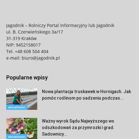
Jagodnik – Rolniczy Portal Informacyjny lub Jagodnik
ul. B. Czerwieńskiego 3a/17
31-319 Kraków
NIP: 9452158017
Tel.
+48 608 504 404
e-mail:
biuro@jagodnik.pl
Popularne wpisy
Nowa plantacja truskawek w Hornigach. Jak
pomóc roślinom po sadzeniu podczas...
aktualności
Ważny wyrok Sądu Najwyższego ws
odszkodowań za przymrozki i grad.
Sadownicy...
aktualności