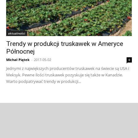
aktualności
Trendy w produkcji truskawek w Ameryce
Północnej
Michał Piątek
-
2017-05-02
0
Jednymi z największych producentów truskawek na świecie są USA i
Meksyk. Pewne ilości truskawek pozyskuje się także w Kanadzie.
Warto podpatrywać trendy w produkcji...