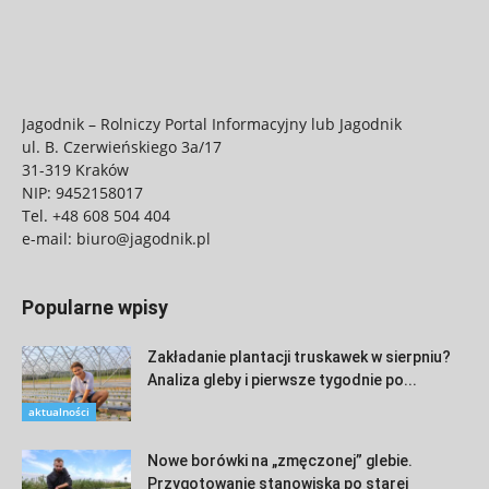
Jagodnik – Rolniczy Portal Informacyjny lub Jagodnik
ul. B. Czerwieńskiego 3a/17
31-319 Kraków
NIP: 9452158017
Tel.
+48 608 504 404
e-mail:
biuro@jagodnik.pl
Popularne wpisy
Zakładanie plantacji truskawek w sierpniu?
Analiza gleby i pierwsze tygodnie po...
aktualności
Nowe borówki na „zmęczonej” glebie.
Przygotowanie stanowiska po starej