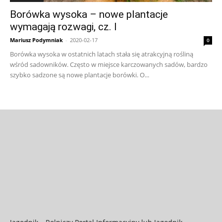
Borówka wysoka – nowe plantacje
wymagają rozwagi, cz. I
Mariusz Podymniak
-
2020-02-17
0
Borówka wysoka w ostatnich latach stała się atrakcyjną rośliną
wśród sadowników. Często w miejsce karczowanych sadów, bardzo
szybko sadzone są nowe plantacje borówki. O...