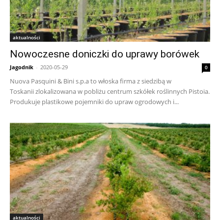
aktualności
Nowoczesne doniczki do uprawy borówek
Jagodnik
-
2020-05-29
0
Nuova Pasquini & Bini s.p.a to włoska firma z siedzibą w
Toskanii zlokalizowana w pobliżu centrum szkółek roślinnych Pistoia.
Produkuje plastikowe pojemniki do upraw ogrodowych i...
aktualności