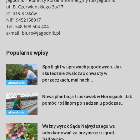
Jagodnik – Rolniczy Portal Informacyjny lub Jagodnik
ul. B. Czerwieńskiego 3a/17
31-319 Kraków
NIP: 9452158017
Tel.
+48 608 504 404
e-mail:
biuro@jagodnik.pl
Popularne wpisy
Spotlight w uprawach jagodowych. Jak
skutecznie zwalczać chwasty w
porzeczkach, malinach...
aktualności
Nowa plantacja truskawek w Hornigach. Jak
pomóc roślinom po sadzeniu podczas...
aktualności
Ważny wyrok Sądu Najwyższego ws
odszkodowań za przymrozki i grad.
Sadownicy...