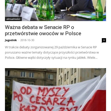
aktualności
Ważna debata w Senacie RP o
przetwórstwie owoców w Polsce
Jagodnik
-
2018-10-30
0
W trakcie debaty zorganizowanej 29 października w Senacie RP
poruszano ważne tematy dotyczące przyszłości przetwórstwa w
Polsce. Główne wątki dotyczyły sytuacji na rynku jabłek. Wiele...