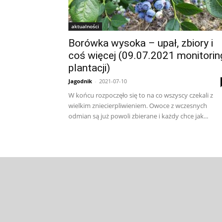
aktualności
Borówka wysoka – upał, zbiory i
coś więcej (09.07.2021 monitorin
plantacji)
Jagodnik
-
2021-07-10
W końcu rozpoczęło się to na co wszyscy czekali z
wielkim zniecierpliwieniem. Owoce z wczesnych
odmian są już powoli zbierane i każdy chce jak...