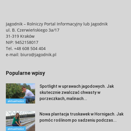
Jagodnik – Rolniczy Portal Informacyjny lub Jagodnik
ul. B. Czerwieńskiego 3a/17
31-319 Kraków
NIP: 9452158017
Tel.
+48 608 504 404
e-mail:
biuro@jagodnik.pl
Popularne wpisy
Spotlight w uprawach jagodowych. Jak
skutecznie zwalczać chwasty w
porzeczkach, malinach...
aktualności
Nowa plantacja truskawek w Hornigach. Jak
pomóc roślinom po sadzeniu podczas...
aktualności