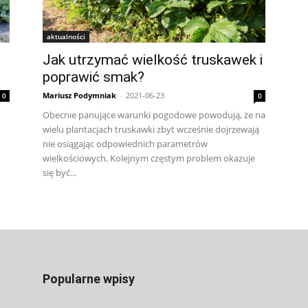
aktualności
Jak utrzymać wielkość truskawek i
poprawić smak?
Mariusz Podymniak
-
2021-06-23
0
0
Obecnie panujące warunki pogodowe powodują, że na
wielu plantacjach truskawki zbyt wcześnie dojrzewają
nie osiągając odpowiednich parametrów
wielkościowych. Kolejnym częstym problem okazuje
się być...
Popularne wpisy