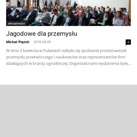
aktualności
Jagodowe dla przemysłu
Michał Piątek
-
2018-04-09
0
W dniu 5 kwietnia w Puławach odbyło się spotkanie przedstawicieli
przemysłu przetwórczego i naukowców oraz reprezentantów firm
działających w branży ogrodniczej. Organizatorami wydarzenia było...