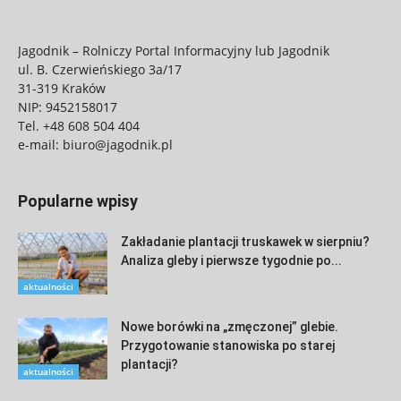
Jagodnik – Rolniczy Portal Informacyjny lub Jagodnik
ul. B. Czerwieńskiego 3a/17
31-319 Kraków
NIP: 9452158017
Tel.
+48 608 504 404
e-mail:
biuro@jagodnik.pl
Popularne wpisy
Zakładanie plantacji truskawek w sierpniu?
Analiza gleby i pierwsze tygodnie po...
aktualności
Nowe borówki na „zmęczonej” glebie.
Przygotowanie stanowiska po starej
plantacji?
aktualności