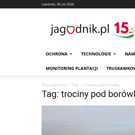
czwartek, 06 sie 2026
Jagodnik
OCHRONA
TECHNOLOGIE
NAW
MONITORING PLANTACJI
TRUSKAWKOW
Strona główna
Tagi
Trociny pod borówkę
Tag: trociny pod borów