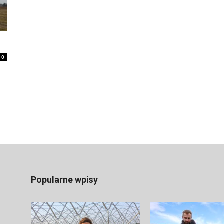
0
m
Popularne wpisy