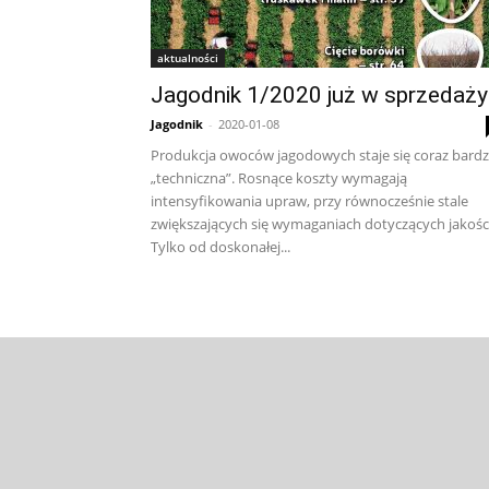
aktualności
Jagodnik 1/2020 już w sprzedaży
Jagodnik
-
2020-01-08
Produkcja owoców jagodowych staje się coraz bardz
„techniczna”. Rosnące koszty wymagają
intensyfikowania upraw, przy równocześnie stale
zwiększających się wymaganiach dotyczących jakości
Tylko od doskonałej...