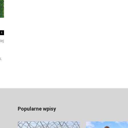
1
iej
.
Popularne wpisy