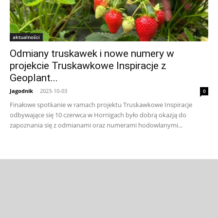
aktualności
Odmiany truskawek i nowe numery w
projekcie Truskawkowe Inspiracje z
Geoplant...
Jagodnik
-
2023-10-03
0
Finałowe spotkanie w ramach projektu Truskawkowe Inspiracje
odbywające się 10 czerwca w Hornigach było dobrą okazją do
zapoznania się z odmianami oraz numerami hodowlanymi...