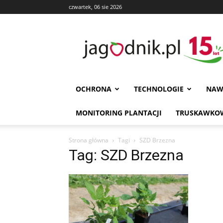
czwartek, 06 sie 2026
Jagodnik
OCHRONA
TECHNOLOGIE
NAW
MONITORING PLANTACJI
TRUSKAWKOW
Strona główna
Tagi
SZD Brzezna
Tag: SZD Brzezna