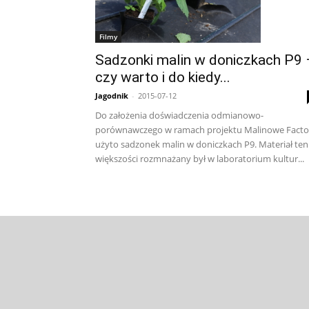
Filmy
Sadzonki malin w doniczkach P9 
czy warto i do kiedy...
Jagodnik
-
2015-07-12
Do założenia doświadczenia odmianowo-
porównawczego w ramach projektu Malinowe Facto
użyto sadzonek malin w doniczkach P9. Materiał ten
większości rozmnażany był w laboratorium kultur...