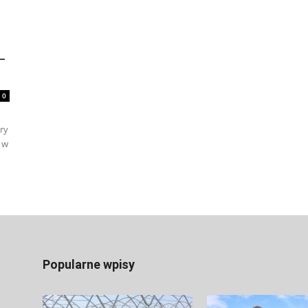
–
0
ry
 w
Popularne wpisy