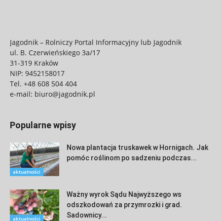
Jagodnik – Rolniczy Portal Informacyjny lub Jagodnik
ul. B. Czerwieńskiego 3a/17
31-319 Kraków
NIP: 9452158017
Tel.
+48 608 504 404
e-mail:
biuro@jagodnik.pl
Popularne wpisy
Nowa plantacja truskawek w Hornigach. Jak
pomóc roślinom po sadzeniu podczas...
aktualności
Ważny wyrok Sądu Najwyższego ws
odszkodowań za przymrozki i grad.
Sadownicy...
aktualności