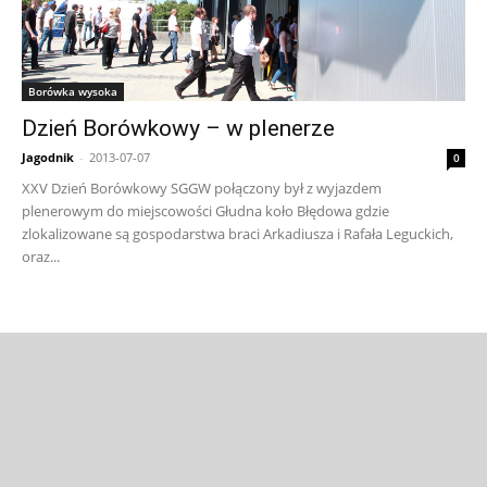
Borówka wysoka
Dzień Borówkowy – w plenerze
Jagodnik
-
2013-07-07
0
XXV Dzień Borówkowy SGGW połączony był z wyjazdem
plenerowym do miejscowości Głudna koło Błędowa gdzie
zlokalizowane są gospodarstwa braci Arkadiusza i Rafała Leguckich,
oraz...