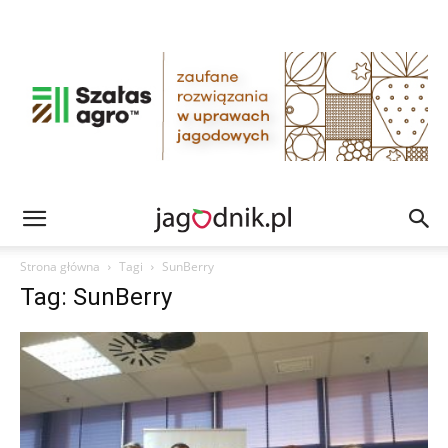
Strona główna
Tagi
SunBerry
Tag: SunBerry