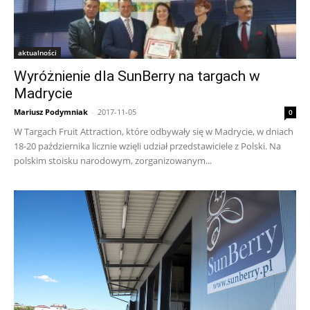
aktualności
Wyróżnienie dla SunBerry na targach w
Madrycie
Mariusz Podymniak
-
2017-11-05
0
W Targach Fruit Attraction, które odbywały się w Madrycie, w dniach
18-20 października licznie wzięli udział przedstawiciele z Polski. Na
polskim stoisku narodowym, zorganizowanym...