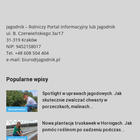
Jagodnik – Rolniczy Portal Informacyjny lub Jagodnik
ul. B. Czerwieńskiego 3a/17
31-319 Kraków
NIP: 9452158017
Tel.
+48 608 504 404
e-mail:
biuro@jagodnik.pl
Popularne wpisy
Spotlight w uprawach jagodowych. Jak
skutecznie zwalczać chwasty w
porzeczkach, malinach...
aktualności
Nowa plantacja truskawek w Hornigach. Jak
pomóc roślinom po sadzeniu podczas...
aktualności