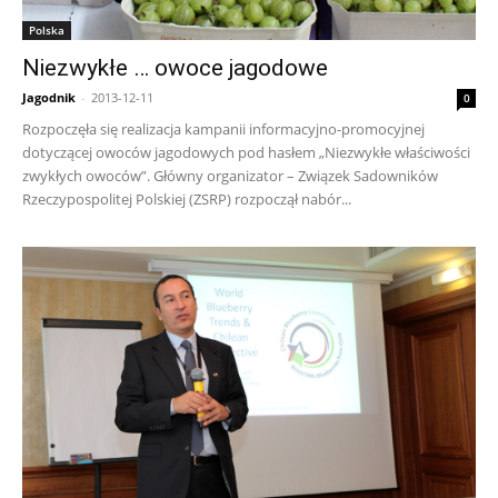
Polska
Niezwykłe … owoce jagodowe
Jagodnik
-
2013-12-11
0
Rozpoczęła się realizacja kampanii informacyjno-promocyjnej
dotyczącej owoców jagodowych pod hasłem „Niezwykłe właściwości
zwykłych owoców”. Główny organizator – Związek Sadowników
Rzeczypospolitej Polskiej (ZSRP) rozpoczął nabór...