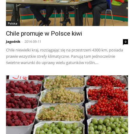
Polska
Chile promuje w Polsce kiwi
Jagodnik
-
2014-09-11
0
Chile niewielki kraj, rozciągając się na przestrzeni 4300 km, posiada
prawie wszystkie strefy klimatyczne. Panują tam jednocześnie
świetne warunki do uprawy wielu gatunków roślin,...