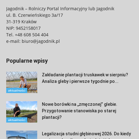
Jagodnik – Rolniczy Portal Informacyjny lub Jagodnik
ul. B. Czerwieńskiego 3a/17
31-319 Kraków
NIP: 9452158017
Tel.
+48 608 504 404
e-mail:
biuro@jagodnik.pl
Popularne wpisy
Zakładanie plantacji truskawek w sierpniu?
Analiza gleby i pierwsze tygodnie po...
aktualności
Nowe borówki na „zmęczonej” glebie.
Przygotowanie stanowiska po starej
plantacji?
aktualności
Legalizacja studni głębinowej 2026. Do kiedy