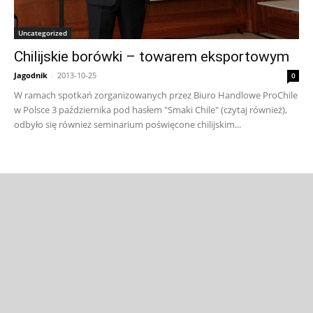
Uncategorized
Chilijskie borówki – towarem eksportowym
Jagodnik
-
2013-10-25
0
W ramach spotkań zorganizowanych przez Biuro Handlowe ProChile
w Polsce 3 października pod hasłem "Smaki Chile" (czytaj również),
odbyło się również seminarium poświęcone chilijskim...