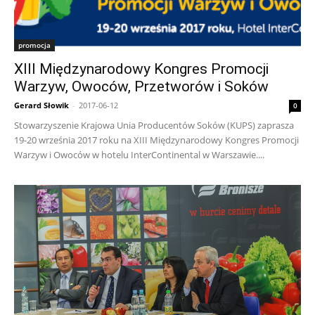
promocja
XIII Międzynarodowy Kongres Promocji
Warzyw, Owoców, Przetworów i Soków
Gerard Słowik
-
2017-06-12
0
Stowarzyszenie Krajowa Unia Producentów Soków (KUPS) zaprasza
19-20 września 2017 roku na XIII Międzynarodowy Kongres Promocji
Warzyw i Owoców w hotelu InterContinental w Warszawie....