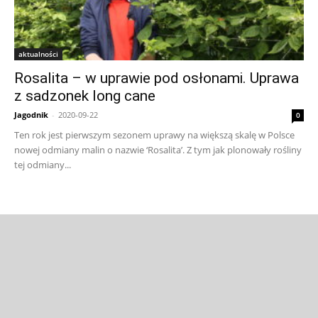
aktualności
Rosalita – w uprawie pod osłonami. Uprawa
z sadzonek long cane
Jagodnik
-
2020-09-22
0
Ten rok jest pierwszym sezonem uprawy na większą skalę w Polsce
nowej odmiany malin o nazwie ‘Rosalita’. Z tym jak plonowały rośliny
tej odmiany...