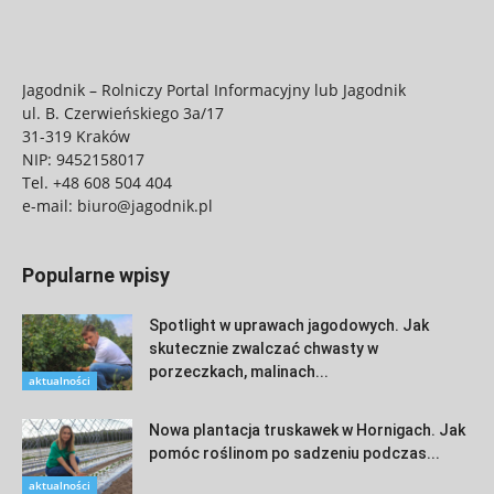
Jagodnik – Rolniczy Portal Informacyjny lub Jagodnik
ul. B. Czerwieńskiego 3a/17
31-319 Kraków
NIP: 9452158017
Tel.
+48 608 504 404
e-mail:
biuro@jagodnik.pl
Popularne wpisy
Spotlight w uprawach jagodowych. Jak
skutecznie zwalczać chwasty w
porzeczkach, malinach...
aktualności
Nowa plantacja truskawek w Hornigach. Jak
pomóc roślinom po sadzeniu podczas...
aktualności