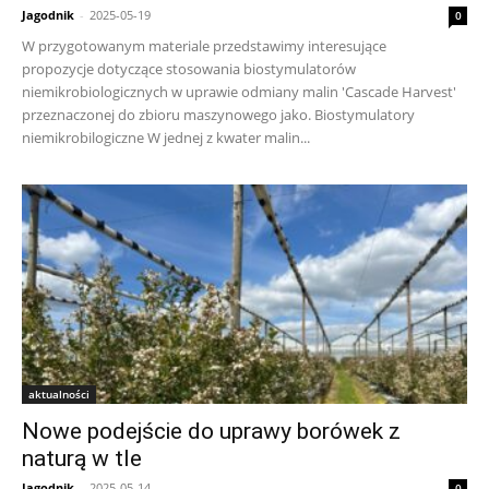
Jagodnik
-
2025-05-19
0
W przygotowanym materiale przedstawimy interesujące
propozycje dotyczące stosowania biostymulatorów
niemikrobiologicznych w uprawie odmiany malin 'Cascade Harvest'
przeznaczonej do zbioru maszynowego jako. Biostymulatory
niemikrobilogiczne W jednej z kwater malin...
aktualności
Nowe podejście do uprawy borówek z
naturą w tle
Jagodnik
-
2025-05-14
0