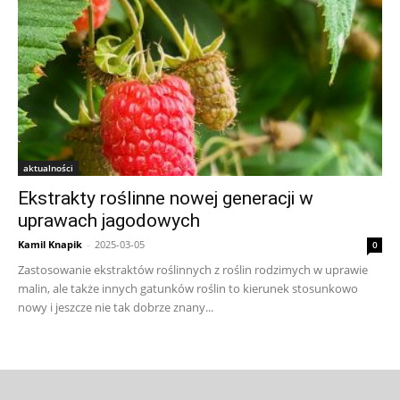
aktualności
Ekstrakty roślinne nowej generacji w
uprawach jagodowych
Kamil Knapik
-
2025-03-05
0
Zastosowanie ekstraktów roślinnych z roślin rodzimych w uprawie
malin, ale także innych gatunków roślin to kierunek stosunkowo
nowy i jeszcze nie tak dobrze znany...