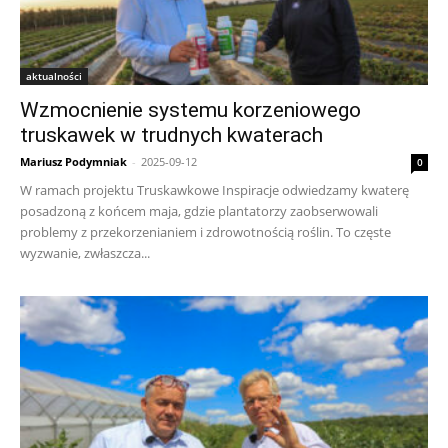
aktualności
Wzmocnienie systemu korzeniowego
truskawek w trudnych kwaterach
Mariusz Podymniak
-
2025-09-12
0
W ramach projektu Truskawkowe Inspiracje odwiedzamy kwaterę
posadzoną z końcem maja, gdzie plantatorzy zaobserwowali
problemy z przekorzenianiem i zdrowotnością roślin. To częste
wyzwanie, zwłaszcza...