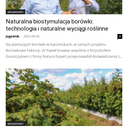
aktualności
Naturalna biostymulacja borówki:
technologia i naturalne wyciągi roślinne
Jagodnik
-
2025-08-05
0
Na plantacjach borówki w Kaczmiskach, w ramach projektu
Borówkowe Faktory, dr Paweł Krawiec wspólnie z Krzysztofem
Gruszczykiem z firmy Natura Expert przeprowadził doświadczenia z...
aktualności