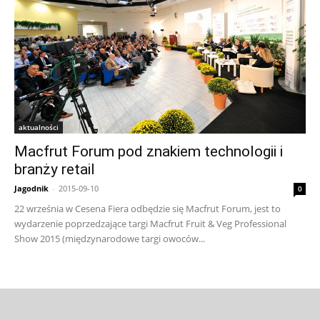
aktualności
Macfrut Forum pod znakiem technologii i
branży retail
Jagodnik
-
2015-09-10
0
22 września w Cesena Fiera odbędzie się Macfrut Forum, jest to
wydarzenie poprzedzające targi Macfrut Fruit & Veg Professional
Show 2015 (międzynarodowe targi owoców...