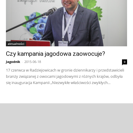
aktualności
Czy kampania jagodowa zaowocuje?
Jagodnik
-
2015-06-18
0
17 czerwca w Radziejowicach w gronie dziennikarzy i przedstawicieli
branży związanej z owocami jagodowymi z różnych krajów, odbyła
się inauguracja Kampanii „Niezwykłe właściwości zwykłych...