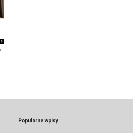
0
m
Popularne wpisy