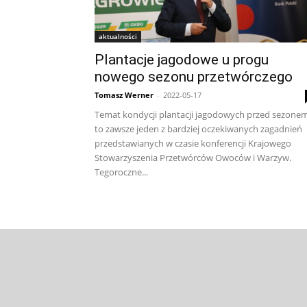
aktualności
Plantacje jagodowe u progu
nowego sezonu przetwórczego
Tomasz Werner
-
2022-05-17
Temat kondycji plantacji jagodowych przed sezone
to zawsze jeden z bardziej oczekiwanych zagadnień
przedstawianych w czasie konferencji Krajowego
Stowarzyszenia Przetwórców Owoców i Warzyw.
Tegoroczne...