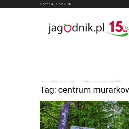
niedziela, 09 sie 2026
Jagodnik
Strona główna
Tagi
Centrum murarkowe SAP
Tag: centrum murarko