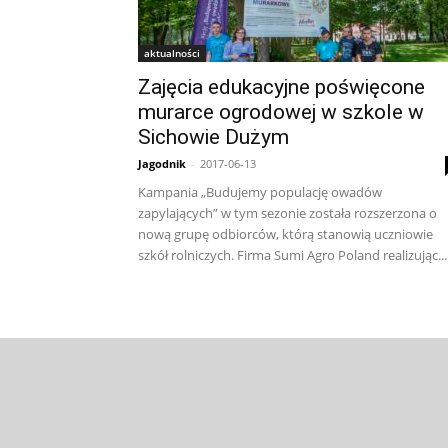
aktualności
Zajęcia edukacyjne poświęcone
murarce ogrodowej w szkole w
Sichowie Dużym
Jagodnik
-
2017-06-13
Kampania „Budujemy populację owadów
zapylających” w tym sezonie została rozszerzona o
nową grupę odbiorców, którą stanowią uczniowie
szkół rolniczych. Firma Sumi Agro Poland realizując...