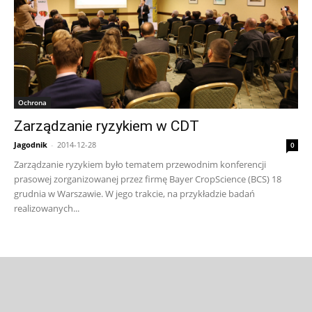
Ochrona
Zarządzanie ryzykiem w CDT
Jagodnik
-
2014-12-28
0
Zarządzanie ryzykiem było tematem przewodnim konferencji
prasowej zorganizowanej przez firmę Bayer CropScience (BCS) 18
grudnia w Warszawie. W jego trakcie, na przykładzie badań
realizowanych...