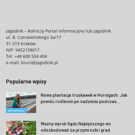
Jagodnik – Rolniczy Portal Informacyjny lub Jagodnik
ul. B. Czerwieńskiego 3a/17
31-319 Kraków
NIP: 9452158017
Tel.
+48 608 504 404
e-mail:
biuro@jagodnik.pl
Popularne wpisy
Nowa plantacja truskawek w Hornigach. Jak
pomóc roślinom po sadzeniu podczas...
aktualności
Ważny wyrok Sądu Najwyższego ws
odszkodowań za przymrozki i grad.