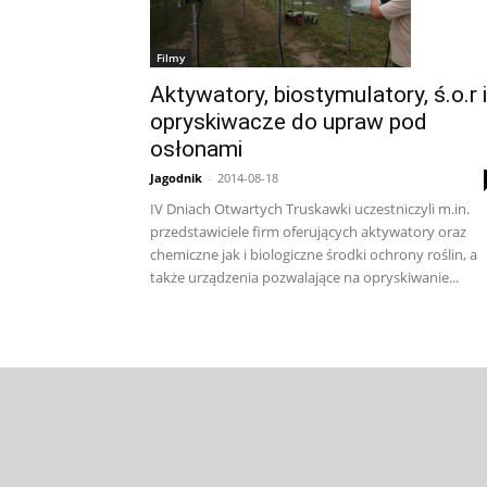
Filmy
Aktywatory, biostymulatory, ś.o.r i
opryskiwacze do upraw pod
osłonami
Jagodnik
-
2014-08-18
IV Dniach Otwartych Truskawki uczestniczyli m.in.
przedstawiciele firm oferujących aktywatory oraz
chemiczne jak i biologiczne środki ochrony roślin, a
także urządzenia pozwalające na opryskiwanie...