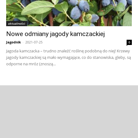
aktualności
Nowe odmiany jagody kamczackiej
Jagodnik
-
2021-07-25
0
Jagoda kamczacka – trudno znaleźć roślinę podobną do niej! Krzewy
jagody kamczackiej są mało wymagające, co do stanowiska, gleby, są
odporne na mróz (znoszą...