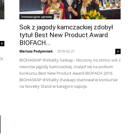
Innowacyjne uprawy
Sok z jagody kamczackiej zdobył
tytuł Best New Product Award
BIOFACH...
0
Mariusz Podymniak
-
2019-02-21
0
ch
BIOHASKAP ®Vitality haskap - tłoczony na zimno sok z
owoców jagody kamczackiej, znalazł się na podium
konkursu Best New Product Award BIOFACH 2019.
BIOHASKAP ®Vitality (haskap) startował w konkursie
na Novelty Stand w kategorii napoje.