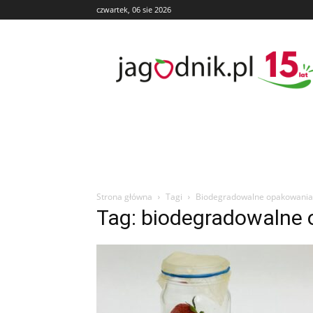
czwartek, 06 sie 2026
Jagodnik
Strona główna
Tagi
Biodegradowalne opakowania
Tag: biodegradowalne