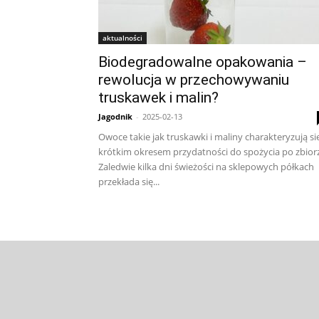
aktualności
Biodegradowalne opakowania –
rewolucja w przechowywaniu
truskawek i malin?
Jagodnik
-
2025-02-13
Owoce takie jak truskawki i maliny charakteryzują si
krótkim okresem przydatności do spożycia po zbior
Zaledwie kilka dni świeżości na sklepowych półkach
przekłada się...