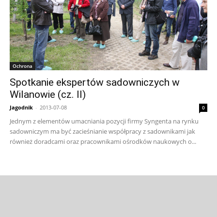
Ochrona
Spotkanie ekspertów sadowniczych w
Wilanowie (cz. II)
Jagodnik
-
2013-07-08
0
Jednym z elementów umacniania pozycji firmy Syngenta na rynku
sadowniczym ma być zacieśnianie współpracy z sadownikami jak
również doradcami oraz pracownikami ośrodków naukowych o...