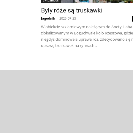
aktualności
Były róże są truskawki
Jagodnik
-
2025-07-25
W obiekcie szklarniowym należącym do Anety Haba
zlokalizowanym w Boguchwale koło Rzeszowa, gdzie
niegdyś dominowała uprawa róż, zdecydowano się 
uprawę truskawek na rynnach...