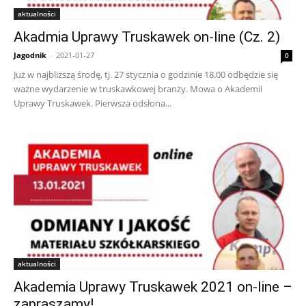
aktualności
Akadmia Uprawy Truskawek on-line (Cz. 2)
Jagodnik
-
2021-01-27
0
Już w najbliższą środę, tj. 27 stycznia o godzinie 18.00 odbędzie się
ważne wydarzenie w truskawkowej branży. Mowa o Akademii
Uprawy Truskawek. Pierwsza odsłona...
aktualności
Akademia Uprawy Truskawek 2021 on-line –
zapraszamy!