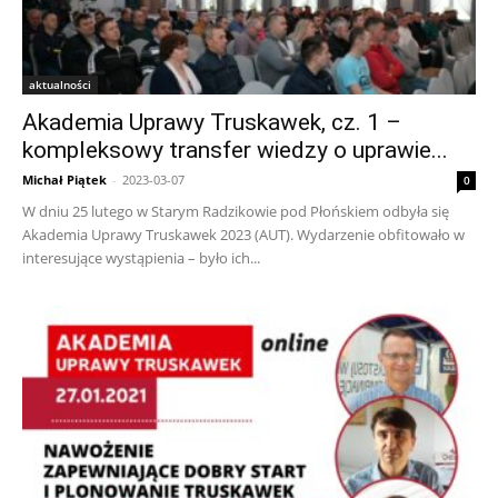
aktualności
Akademia Uprawy Truskawek, cz. 1 –
kompleksowy transfer wiedzy o uprawie...
Michał Piątek
-
2023-03-07
0
W dniu 25 lutego w Starym Radzikowie pod Płońskiem odbyła się
Akademia Uprawy Truskawek 2023 (AUT). Wydarzenie obfitowało w
interesujące wystąpienia – było ich...