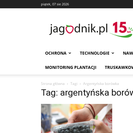
piątek, 07 sie 2026
Jagodnik
OCHRONA
TECHNOLOGIE
NAW
MONITORING PLANTACJI
TRUSKAWKOW
Strona główna
Tagi
Argentyńska borówka
Tag: argentyńska boró