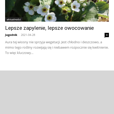
aktualności
Lepsze zapylenie, lepsze owocowanie
Jagodnik
-
2021-04-28
0
Aura tej wiosny nie sprzyja wegetacji. Jest chłodno i deszczowo, a
mimo tego rośliny rozwijają się i niebawem rozpocznie się kwitnienie.
To więc kluczowy...