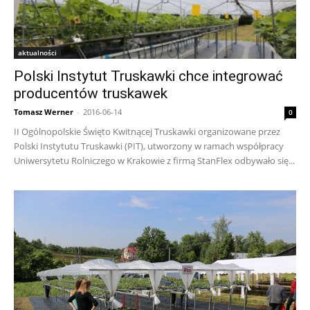
aktualności
Polski Instytut Truskawki chce integrować
producentów truskawek
Tomasz Werner
-
2016-06-14
0
II Ogólnopolskie Święto Kwitnącej Truskawki organizowane przez
Polski Instytutu Truskawki (PIT), utworzony w ramach współpracy
Uniwersytetu Rolniczego w Krakowie z firmą StanFlex odbywało się...