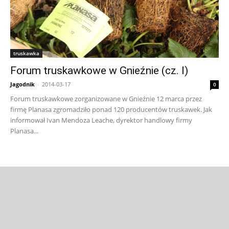
truskawka
Forum truskawkowe w Gnieźnie (cz. I)
Jagodnik
-
2014-03-17
0
Forum truskawkowe zorganizowane w Gnieźnie 12 marca przez
firmę Planasa zgromadziło ponad 120 producentów truskawek. Jak
informował Ivan Mendoza Leache, dyrektor handlowy firmy
Planasa...