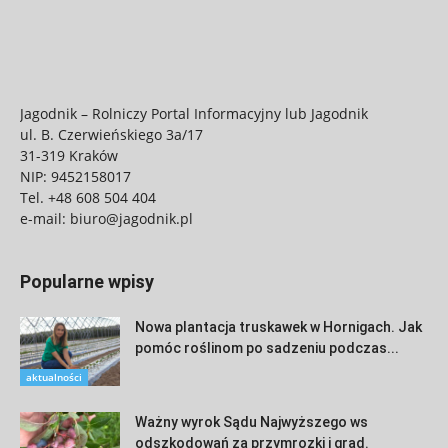
Jagodnik – Rolniczy Portal Informacyjny lub Jagodnik
ul. B. Czerwieńskiego 3a/17
31-319 Kraków
NIP: 9452158017
Tel.
+48 608 504 404
e-mail:
biuro@jagodnik.pl
Popularne wpisy
Nowa plantacja truskawek w Hornigach. Jak
pomóc roślinom po sadzeniu podczas...
aktualności
Ważny wyrok Sądu Najwyższego ws
odszkodowań za przymrozki i grad.