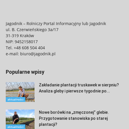
Jagodnik – Rolniczy Portal Informacyjny lub Jagodnik
ul. B. Czerwieńskiego 3a/17
31-319 Kraków
NIP: 9452158017
Tel.
+48 608 504 404
e-mail:
biuro@jagodnik.pl
Popularne wpisy
Zakładanie plantacji truskawek w sierpniu?
Analiza gleby i pierwsze tygodnie po...
aktualności
Nowe borówki na „zmęczonej” glebie.
Przygotowanie stanowiska po starej
plantacji?
aktualności