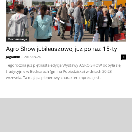
Mechanizacja
Agro Show jubileuszowo, już po raz 15-ty
Jagodnik
-
2013-09-24
0
Tegoroczna już piętnasta edycja Wystawy AGRO SHOW odbyła się
tradycyjnie w Bednarach (gmina Pobiedziska) w dniach 20-23
września. Ta mająca plenerowy charakter impreza jest...