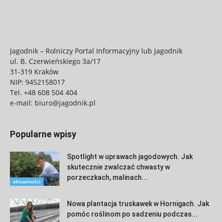
Jagodnik – Rolniczy Portal Informacyjny lub Jagodnik
ul. B. Czerwieńskiego 3a/17
31-319 Kraków
NIP: 9452158017
Tel.
+48 608 504 404
e-mail:
biuro@jagodnik.pl
Popularne wpisy
Spotlight w uprawach jagodowych. Jak
skutecznie zwalczać chwasty w
porzeczkach, malinach...
aktualności
Nowa plantacja truskawek w Hornigach. Jak
pomóc roślinom po sadzeniu podczas...