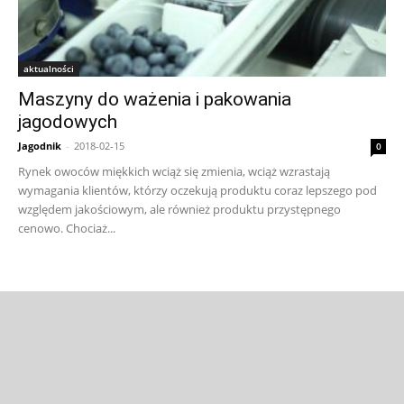
aktualności
Maszyny do ważenia i pakowania
jagodowych
Jagodnik
-
2018-02-15
0
Rynek owoców miękkich wciąż się zmienia, wciąż wzrastają
wymagania klientów, którzy oczekują produktu coraz lepszego pod
względem jakościowym, ale również produktu przystępnego
cenowo. Chociaż...