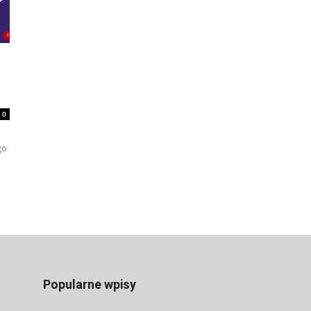
0
go
Popularne wpisy