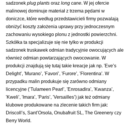
sadzonek
plug plants
oraz
long cane
. W jej ofercie
malinowej dominuje materiał z trzema pędami w
doniczce, które według przedstawicieli firmy pozwalają
obniżyć koszty założenia uprawy przy jednoczesnym
zachowaniu wysokiego plonu z jednostki powierzchni.
Szkółka ta specjalizuje się nie tylko w produkcji
sadzonek truskawek odmian tradycyjnie owocujących ale
również odmian powtarzających owocowanie. W
produkcji znajdują się tutaj takie kreacje jak np. 'Eve’s
Delight’, 'Murano’, 'Favori’, 'Furore’, 'Florentina’. W
przypadku malin produkuje się zarówno odmiany
licencyjne (’Tulameen Pearl’, 'Enrosadira’, 'Kwanza’,
'Kweli’, 'Imara’, 'Paris’, 'Versailles’) jak też odmiany
klubowe produkowane na zlecenie takich firm jak:
Driscoll’s, Sant’Orsola, Onubafruit SL, The Greenery czy
Berry World.