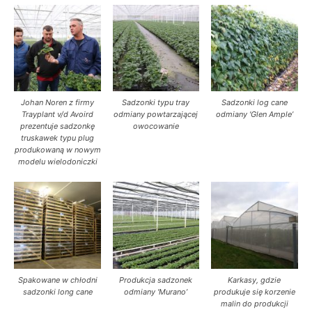
Johan Noren z firmy
Sadzonki typu tray
Sadzonki log cane
Trayplant v/d Avoird
odmiany powtarzającej
odmiany 'Glen Ample’
prezentuje sadzonkę
owocowanie
truskawek typu plug
produkowaną w nowym
modelu wielodoniczki
Spakowane w chłodni
Produkcja sadzonek
Karkasy, gdzie
sadzonki long cane
odmiany 'Murano’
produkuje się korzenie
malin do produkcji