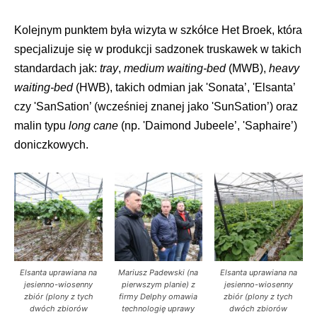
Kolejnym punktem była wizyta w szkółce Het Broek, która
specjalizuje się w produkcji sadzonek truskawek w takich
standardach jak:
tray
,
medium waiting-bed
(MWB),
heavy
waiting-bed
(HWB), takich odmian jak 'Sonata’, 'Elsanta’
czy 'SanSation’ (wcześniej znanej jako 'SunSation’) oraz
malin typu
long cane
(np. 'Daimond Jubeele’, 'Saphaire’)
doniczkowych.
Elsanta uprawiana na
Mariusz Padewski (na
Elsanta uprawiana na
jesienno-wiosenny
pierwszym planie) z
jesienno-wiosenny
zbiór (plony z tych
firmy Delphy omawia
zbiór (plony z tych
dwóch zbiorów
technologię uprawy
dwóch zbiorów