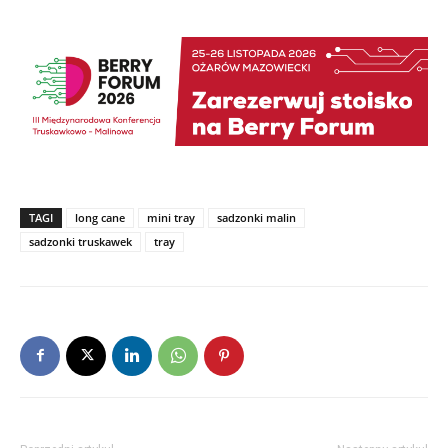
TAGI
long cane
mini tray
sadzonki malin
sadzonki truskawek
tray