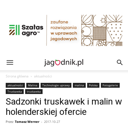
Strona główna
aktualności
aktualności
Malina
Technologie uprawy
malina
Polska
Fotogalerie
Truskawka
truskawka
Sadzonki truskawek i malin w
holenderskiej ofercie
Przez
Tomasz Werner
-
2017-10-27