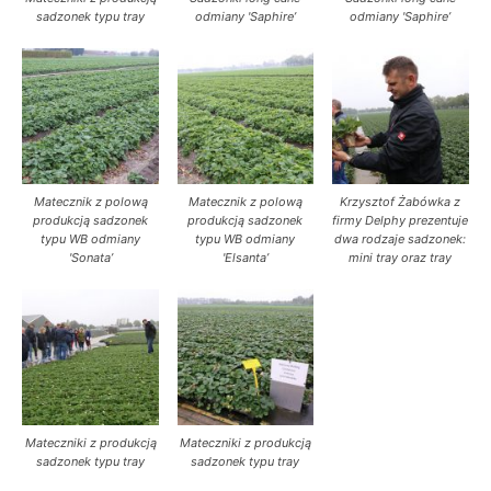
sadzonek typu tray
odmiany 'Saphire’
odmiany 'Saphire’
Matecznik z polową
Matecznik z polową
Krzysztof Żabówka z
produkcją sadzonek
produkcją sadzonek
firmy Delphy prezentuje
typu WB odmiany
typu WB odmiany
dwa rodzaje sadzonek:
'Sonata’
'Elsanta’
mini tray oraz tray
Mateczniki z produkcją
Mateczniki z produkcją
sadzonek typu tray
sadzonek typu tray