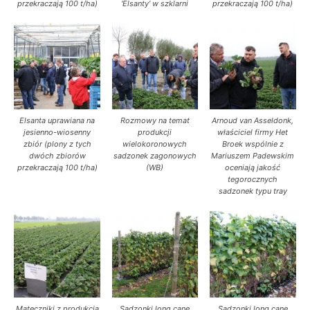
przekraczają 100 t/ha)
'Elsanty’ w szklarni
przekraczają 100 t/ha)
Elsanta uprawiana na
Rozmowy na temat
Arnoud van Asseldonk,
jesienno-wiosenny
produkcji
właściciel firmy Het
zbiór (plony z tych
wielokoronowych
Broek wspólnie z
dwóch zbiorów
sadzonek zagonowych
Mariuszem Padewskim
przekraczają 100 t/ha)
(WB)
oceniają jakość
tegorocznych
sadzonek typu tray
Mateczniki z produkcją
Sadzonki long cane
Sadzonki long cane