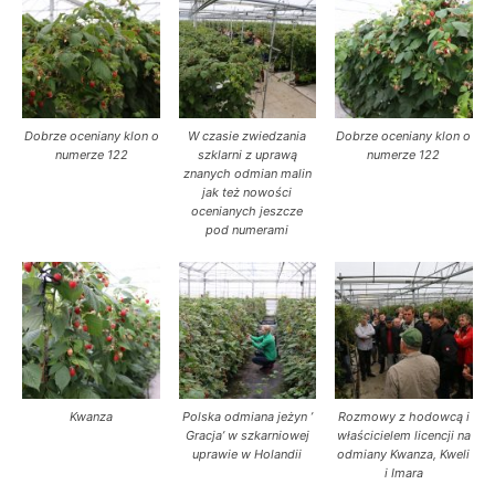
Dobrze oceniany klon o
W czasie zwiedzania
Dobrze oceniany klon o
numerze 122
szklarni z uprawą
numerze 122
znanych odmian malin
jak też nowości
ocenianych jeszcze
pod numerami
Kwanza
Polska odmiana jeżyn ’
Rozmowy z hodowcą i
Gracja’ w szkarniowej
właścicielem licencji na
uprawie w Holandii
odmiany Kwanza, Kweli
i Imara