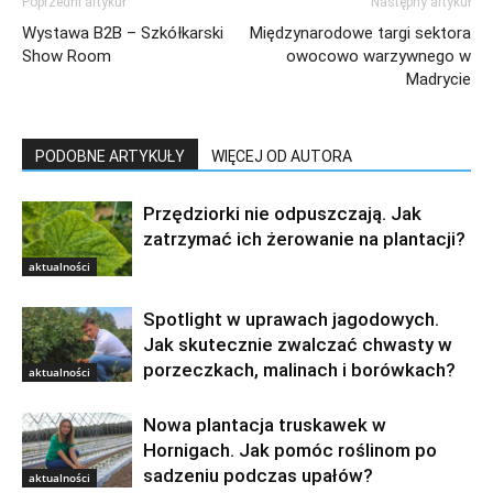
Poprzedni artykuł
Następny artykuł
Wystawa B2B – Szkółkarski
Międzynarodowe targi sektora
Show Room
owocowo warzywnego w
Madrycie
PODOBNE ARTYKUŁY
WIĘCEJ OD AUTORA
Przędziorki nie odpuszczają. Jak
zatrzymać ich żerowanie na plantacji?
aktualności
Spotlight w uprawach jagodowych.
Jak skutecznie zwalczać chwasty w
porzeczkach, malinach i borówkach?
aktualności
Nowa plantacja truskawek w
Hornigach. Jak pomóc roślinom po
sadzeniu podczas upałów?
aktualności