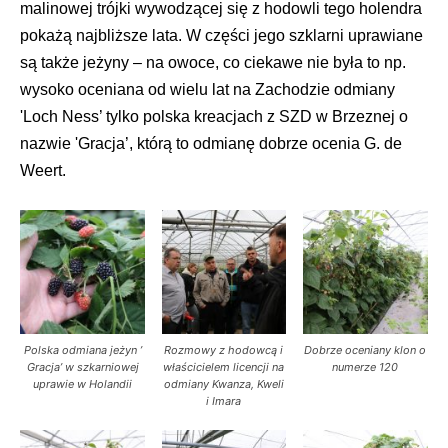
malinowej trójki wywodzącej się z hodowli tego holendra
pokażą najbliższe lata. W części jego szklarni uprawiane
są także jeżyny – na owoce, co ciekawe nie była to np.
wysoko oceniana od wielu lat na Zachodzie odmiany
'Loch Ness’ tylko polska kreacjach z SZD w Brzeznej o
nazwie 'Gracja’, którą to odmianę dobrze ocenia G. de
Weert.
Polska odmiana jeżyn ’
Rozmowy z hodowcą i
Dobrze oceniany klon o
Gracja’ w szkarniowej
właścicielem licencji na
numerze 120
uprawie w Holandii
odmiany Kwanza, Kweli
i Imara