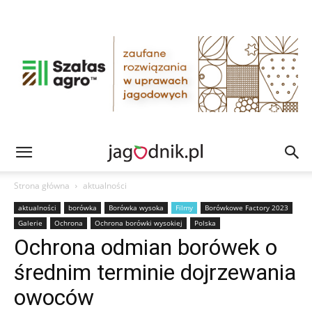
Strona główna
aktualności
aktualności
borówka
Borówka wysoka
Filmy
Borówkowe Factory 2023
Galerie
Ochrona
Ochrona borówki wysokiej
Polska
Ochrona odmian borówek o
średnim terminie dojrzewania
owoców