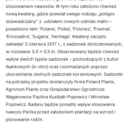
stosowaniem nawozów. W tym roku założono również
nową kwaterę, gdzie powstał swego rodzaju „poligon
doświadczalny” z udziałem nowych odmian malin –
posadzono tam: ‘Polana’, ‘Polka’, ‘Polonez’, ‘Poemat’,
‘Enrosadira’, ‘Sugana’, ‘Heritage’. Kwaterę zaczęto
zakładać 3 czerwca 2017 r., z sadzonek doniczkowanych,
w rozstawie 3,0 x 0,5 m. Obserwowany będzie również
wpływ dwóch typów sadzonek – pochodzących z kultur
tkankowych (
in vitro
) oraz rozmnażanych poprzez
ukorzenianie zielnych sadzonek korzeniowych. Sadzonki
na potrzeby projektu dostarczyły firma Poland Plants,
Agronom Plants oraz Gospodarstwo Ogrodnicze
Waganowice Paulina Kusibab-Popowicz i Mirosław
Popowicz. Badany będzie ponadto wpływ stosowania
nawozu Perlka przed założeniem plantacji na wzrost i
plonowanie roślin.