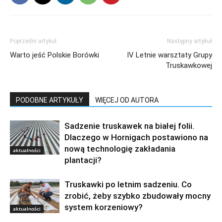
Poprzedni artykuł
Następny artykuł
Warto jeść Polskie Borówki
IV Letnie warsztaty Grupy
Truskawkowej
PODOBNE ARTYKUŁY
WIĘCEJ OD AUTORA
Sadzenie truskawek na białej folii.
Dlaczego w Hornigach postawiono na
nową technologię zakładania
aktualności
plantacji?
Truskawki po letnim sadzeniu. Co
zrobić, żeby szybko zbudowały mocny
system korzeniowy?
aktualności