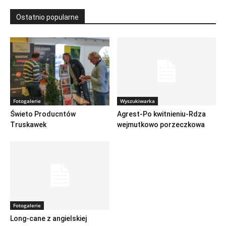
Ostatnio popularne
Fotogalerie
Wyszukiwarka
Świeto Producntów
Agrest-Po kwitnieniu-Rdza
Truskawek
wejmutkowo porzeczkowa
Fotogalerie
Long-cane z angielskiej