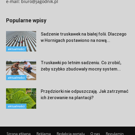
e-mail:
biuro@jagodnik.pl
Popularne wpisy
Sadzenie truskawek na białej folii. Dlaczego
w Hornigach postawiono na nową...
aktualności
Truskawki po letnim sadzeniu. Co zrobić,
żeby szybko zbudowały mocny system...
aktualności
Przędziorki nie odpuszczają. Jak zatrzymać
ich żerowanie na plantacji?
aktualności
Strona główna
Reklama
Redakcja portalu
O nas
Regulamin