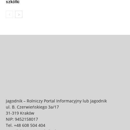
szkółki
Jagodnik – Rolniczy Portal Informacyjny lub Jagodnik
ul. B. Czerwieńskiego 3a/17
31-319 Kraków
NIP: 9452158017
Tel.
+48 608 504 404