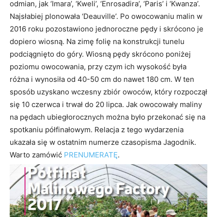
odmian, jak ‘Imara’, ‘Kweli’, ‘Enrosadira’, ‘Paris’ i ‘Kwanza’.
Najsłabiej plonowała ‘Deauville’. Po owocowaniu malin w
2016 roku pozostawiono jednoroczne pędy i skrócono je
dopiero wiosną. Na zimę folię na konstrukcji tunelu
podciągnięto do góry. Wiosną pędy skrócono poniżej
poziomu owocowania, przy czym ich wysokość była
różna i wynosiła od 40-50 cm do nawet 180 cm. W ten
sposób uzyskano wczesny zbiór owoców, który rozpoczął
się 10 czerwca i trwał do 20 lipca. Jak owocowały maliny
na pędach ubiegłorocznych można było przekonać się na
spotkaniu półfinałowym. Relacja z tego wydarzenia
ukazała się w ostatnim numerze czasopisma Jagodnik.
Warto zamówić
PRENUMERATĘ
.