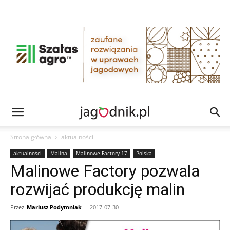
Strona główna
aktualności
aktualności
Malina
Malinowe Factory 17
Polska
Malinowe Factory pozwala
rozwijać produkcję malin
Przez
Mariusz Podymniak
-
2017-07-30