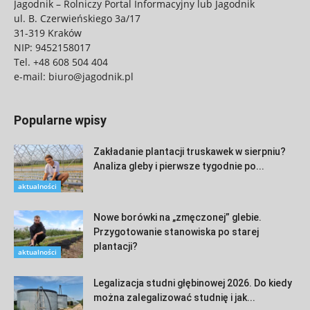
Jagodnik – Rolniczy Portal Informacyjny lub Jagodnik
ul. B. Czerwieńskiego 3a/17
31-319 Kraków
NIP: 9452158017
Tel.
+48 608 504 404
e-mail:
biuro@jagodnik.pl
Popularne wpisy
Zakładanie plantacji truskawek w sierpniu?
Analiza gleby i pierwsze tygodnie po...
aktualności
Nowe borówki na „zmęczonej” glebie.
Przygotowanie stanowiska po starej
plantacji?
aktualności
Legalizacja studni głębinowej 2026. Do kiedy
można zalegalizować studnię i jak...