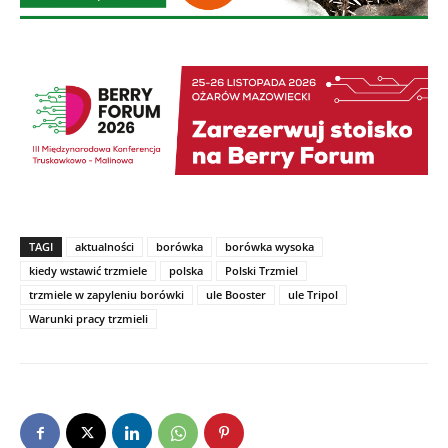
TAGI
aktualności
borówka
borówka wysoka
kiedy wstawić trzmiele
polska
Polski Trzmiel
trzmiele w zapyleniu borówki
ule Booster
ule Tripol
Warunki pracy trzmieli