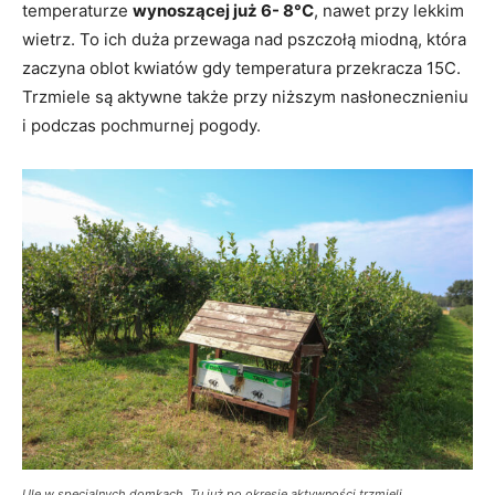
temperaturze
wynoszącej już 6- 8°C
, nawet przy lekkim
wietrz. To ich duża przewaga nad pszczołą miodną, która
zaczyna oblot kwiatów gdy temperatura przekracza 15C.
Trzmiele są aktywne także przy niższym nasłonecznieniu
i podczas pochmurnej pogody.
Ule w specjalnych domkach. Tu już po okresie aktywności trzmieli