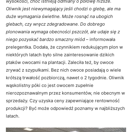
wysokości, choć istnieją odmiany o połowę niższe.
Oliwnik jest niewymagający jeśli chodzi o glebę, ale ma
duże wymagania świetlne. Może rosnąć na ubogich
glebach, czy wręcz zdegradowane. Do dobrego
plonowania wymaga obecności pszczół, ale udaje się z
niego pozyskać bardzo smaczny miód
– informowała
prelegentka. Dodała, że czynnikiem redukującym plon w
niektórych latach było silne zainteresowanie dzikich
ptaków owocami na plantacji. Zaleciła też, by owoce
zrywać z szypułkami. Bez nich owoce posiadają o wiele
krótszą trwałość pozbiorczą, nawet o 2 tygodnie. Oliwnik
wąskolistny póki co jest owocem zupełnie
nierozpoznawalnym przez konsumentów, nie obecnym w
sprzedaży. Czy uzyska ceny zapewniające rentowność
produkcji? Być może odpowiedź poznamy w najbliższych
latach.