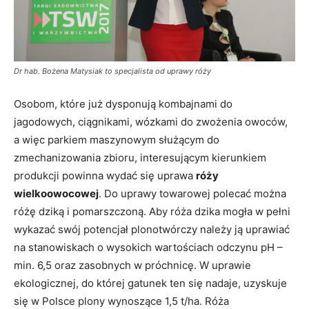
Dr hab. Bożena Matysiak to specjalista od uprawy róży
Osobom, które już dysponują kombajnami do
jagodowych, ciągnikami, wózkami do zwożenia owoców,
a więc parkiem maszynowym służącym do
zmechanizowania zbioru, interesującym kierunkiem
produkcji powinna wydać się uprawa
róży
wielkoowocowej
. Do uprawy towarowej polecać można
różę dziką i pomarszczoną. Aby róża dzika mogła w pełni
wykazać swój potencjał plonotwórczy należy ją uprawiać
na stanowiskach o wysokich wartościach odczynu pH –
min. 6,5 oraz zasobnych w próchnicę. W uprawie
ekologicznej, do której gatunek ten się nadaje, uzyskuje
się w Polsce plony wynoszące 1,5 t/ha. Róża