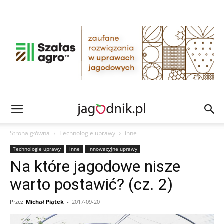
Strona główna
Technologie uprawy
inne
Technologie uprawy
inne
Innowacyjne uprawy
Na które jagodowe nisze
warto postawić? (cz. 2)
Przez
Michał Piątek
-
2017-09-20