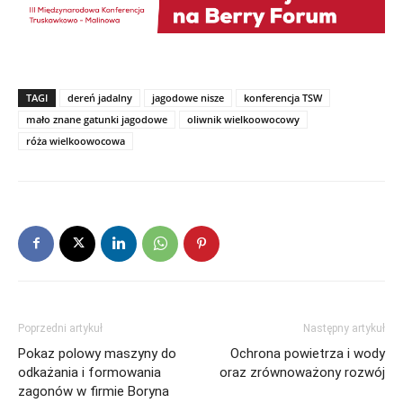
TAGI
dereń jadalny
jagodowe nisze
konferencja TSW
mało znane gatunki jagodowe
oliwnik wielkoowocowy
róża wielkoowocowa
Poprzedni artykuł
Następny artykuł
Pokaz polowy maszyny do
Ochrona powietrza i wody
odkażania i formowania
oraz zrównoważony rozwój
zagonów w firmie Boryna