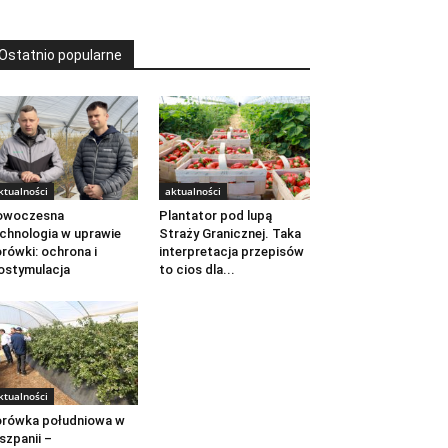
Ostatnio popularne
ktualności
aktualności
owoczesna
Plantator pod lupą
chnologia w uprawie
Straży Granicznej. Taka
rówki: ochrona i
interpretacja przepisów
ostymulacja
to cios dla...
ktualności
rówka południowa w
szpanii –