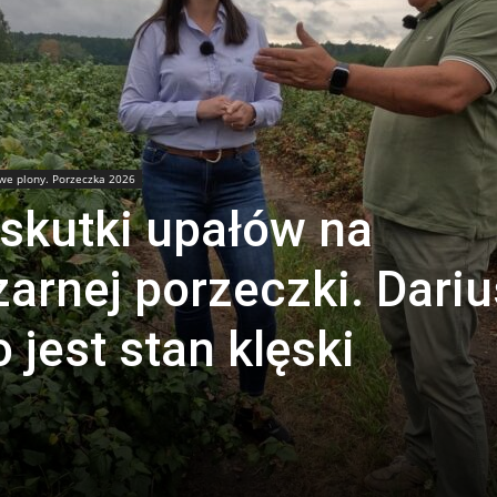
we plony. Porzeczka 2026
 skutki upałów na
zarnej porzeczki. Dari
jest stan klęski