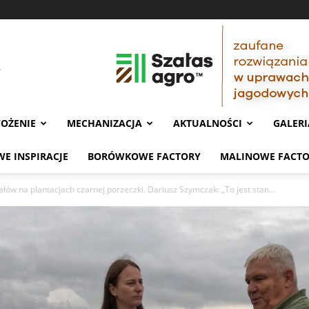
OŻENIE
MECHANIZACJA
AKTUALNOŚCI
GALERI
E INSPIRACJE
BORÓWKOWE FACTORY
MALINOWE FACT
ałów na plantacjach czarnej porzeczki. Dariusz Szymczak: „To jest stan...