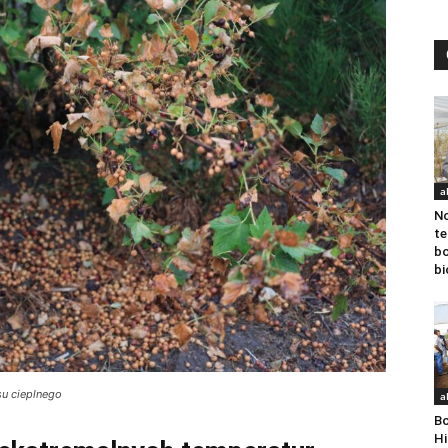
a
N
te
bo
bi
su cieplnego
a
Bo
Hi