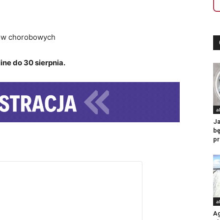
mów chorobowych
ne do 30 sierpnia.
a
Ja
b
pr
a
Ag