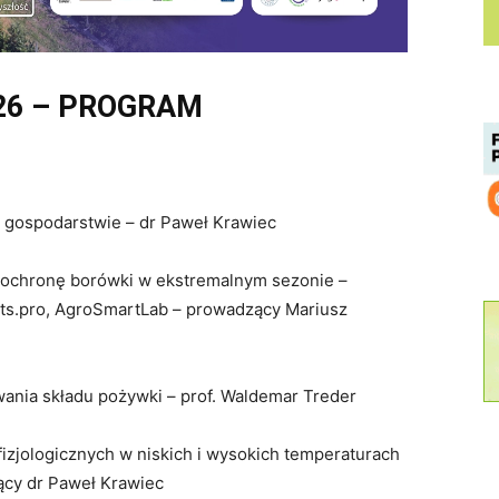
026 – PROGRAM
gospodarstwie – dr Paweł Krawiec
 ochronę borówki w ekstremalnym sezonie –
acts.pro, AgroSmartLab – prowadzący Mariusz
ania składu pożywki – prof. Waldemar Treder
zjologicznych w niskich i wysokich temperaturach
ący dr Paweł Krawiec