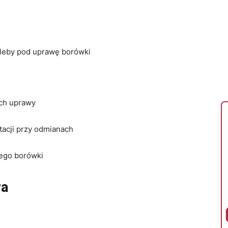
leby pod uprawę borówki
ach uprawy
tacji przy odmianach
ego borówki
wa