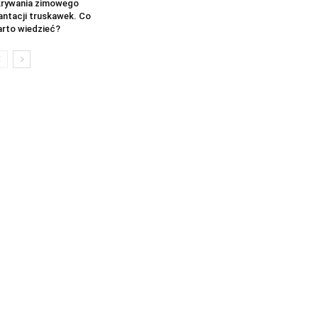
rywania zimowego
antacji truskawek. Co
rto wiedzieć?