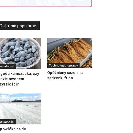
Ostatnio popularne
Technologie uprawy
ktualności
Opóźniony sezon na
goda kamczacka, czy
sadzonki frigo
ędzie owocem
zyszłości?
ktualności
rowłóknina do