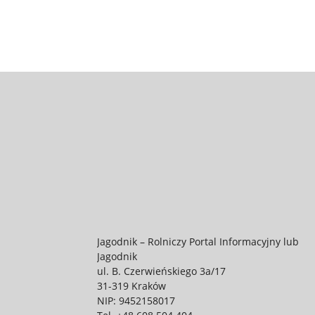
Jagodnik – Rolniczy Portal Informacyjny lub
Jagodnik
ul. B. Czerwieńskiego 3a/17
31-319 Kraków
NIP: 9452158017