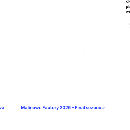
ok
pl
wa
wa
Malinowe Factory 2026 – Finał sezonu
»