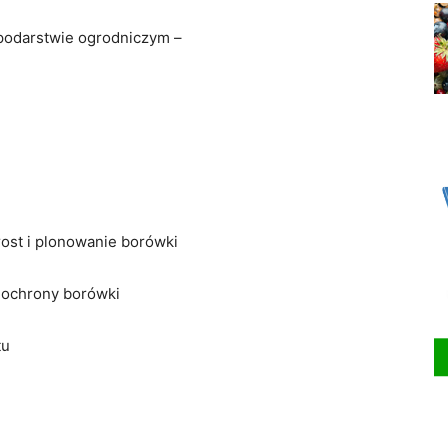
podarstwie ogrodniczym –
rost i plonowanie borówki
 ochrony borówki
tu