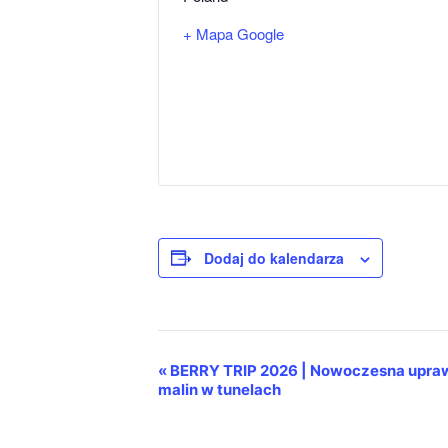
+ Mapa Google
Dodaj do kalendarza
«
BERRY TRIP 2026 | Nowoczesna upra
Wydarzenie
malin w tunelach
Nawigacja