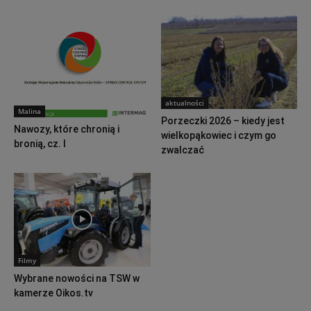
aktualności
Malina
Porzeczki 2026 – kiedy jest
Nawozy, które chronią i
wielkopąkowiec i czym go
bronią, cz. I
zwalczać
Filmy
Wybrane nowości na TSW w
kamerze Oikos.tv