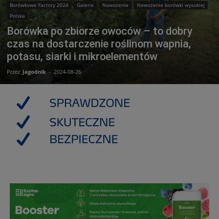
Borówkowe Factory 2024
Galerie
Nawożenie
Nawożenie borówki wysokiej
Polska
Borówka po zbiorze owoców – to dobry
czas na dostarczenie roślinom wapnia,
potasu, siarki i mikroelementów
Przez
Jagodnik
-
2024-08-26