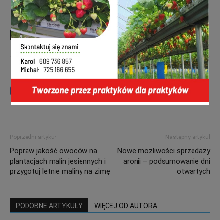
TAGI
borówka
Borówkowe Factory
nawożenie borówki
Poprzedni artykuł
Następny artykuł
Popraw jakość owoców na
Nowe możliwości sprzedaży
plantacjach malin jesiennych i
aronii – podsumowanie dni
przygotuj letnie maliny na zimę
otwartych
PODOBNE ARTYKUŁY
WIĘCEJ OD AUTORA