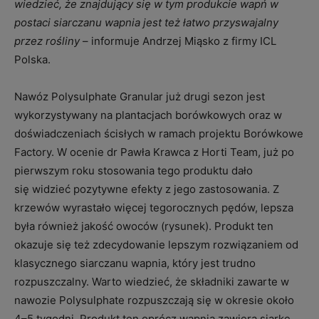
wiedzieć, że znajdujący się w tym produkcie wapń w
postaci siarczanu wapnia jest też łatwo przyswajalny
przez rośliny
– informuje Andrzej Miąsko z firmy ICL
Polska.
Nawóz Polysulphate Granular już drugi sezon jest
wykorzystywany na plantacjach borówkowych oraz w
doświadczeniach ścisłych w ramach projektu Borówkowe
Factory. W ocenie dr Pawła Krawca z Horti Team, już po
pierwszym roku stosowania tego produktu dało
się widzieć pozytywne efekty z jego zastosowania. Z
krzewów wyrastało więcej tegorocznych pędów, lepsza
była również jakość owoców (rysunek). Produkt ten
okazuje się też zdecydowanie lepszym rozwiązaniem od
klasycznego siarczanu wapnia, który jest trudno
rozpuszczalny. Warto wiedzieć, że składniki zawarte w
nawozie Polysulphate rozpuszczają się w okresie około
4–5 tygodni. Produkt ten oprócz wapnia zawiera siarkę,