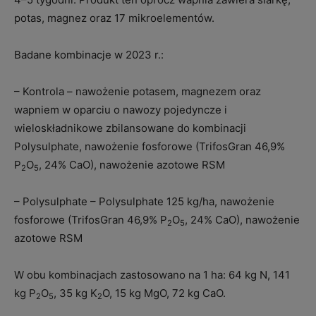
potas, magnez oraz 17 mikroelementów.
Badane kombinacje w 2023 r.:
– Kontrola – nawożenie potasem, magnezem oraz
wapniem w oparciu o nawozy pojedyncze i
wieloskładnikowe zbilansowane do kombinacji
Polysulphate, nawożenie fosforowe (TrifosGran 46,9%
P
O
, 24% CaO), nawożenie azotowe RSM
2
5
– Polysulphate – Polysulphate 125 kg/ha, nawożenie
fosforowe (TrifosGran 46,9% P
O
, 24% CaO), nawożenie
2
5
azotowe RSM
W obu kombinacjach zastosowano na 1 ha: 64 kg N, 141
kg P
O
, 35 kg K
O, 15 kg MgO, 72 kg CaO.
2
5
2