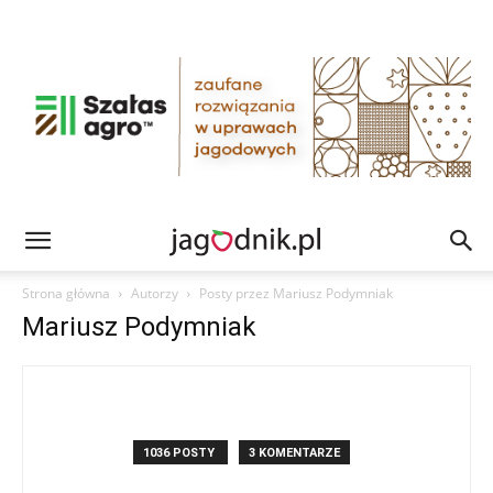
Strona główna
Autorzy
Posty przez Mariusz Podymniak
Mariusz Podymniak
1036 POSTY
3 KOMENTARZE