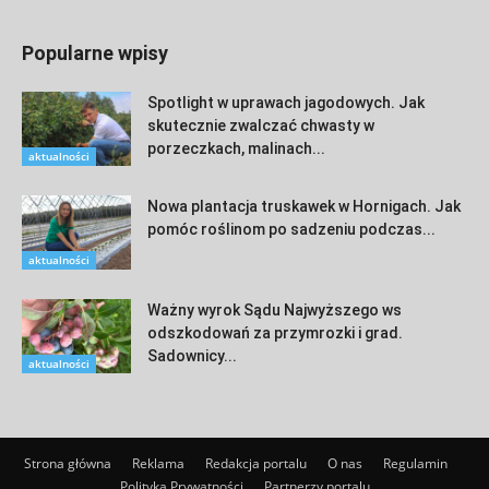
Popularne wpisy
Spotlight w uprawach jagodowych. Jak
skutecznie zwalczać chwasty w
porzeczkach, malinach...
aktualności
Nowa plantacja truskawek w Hornigach. Jak
pomóc roślinom po sadzeniu podczas...
aktualności
Ważny wyrok Sądu Najwyższego ws
odszkodowań za przymrozki i grad.
Sadownicy...
aktualności
Strona główna
Reklama
Redakcja portalu
O nas
Regulamin
Polityka Prywatności
Partnerzy portalu