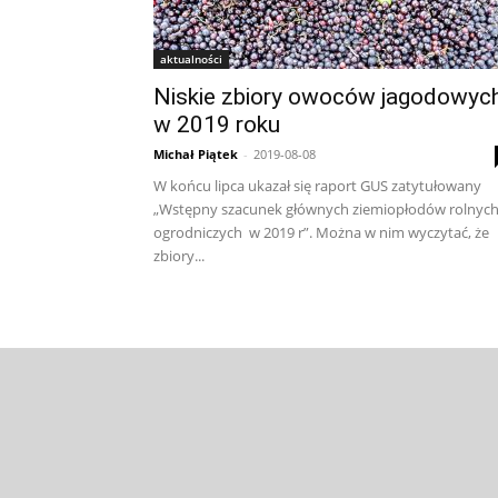
aktualności
Niskie zbiory owoców jagodowyc
w 2019 roku
Michał Piątek
-
2019-08-08
W końcu lipca ukazał się raport GUS zatytułowany
„Wstępny szacunek głównych ziemiopłodów rolnych
ogrodniczych w 2019 r”. Można w nim wyczytać, że
zbiory...