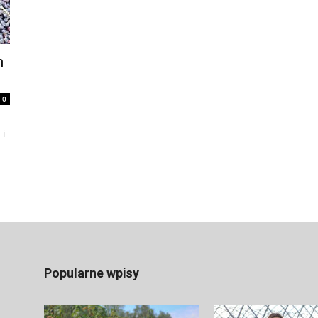
h
0
 i
Popularne wpisy