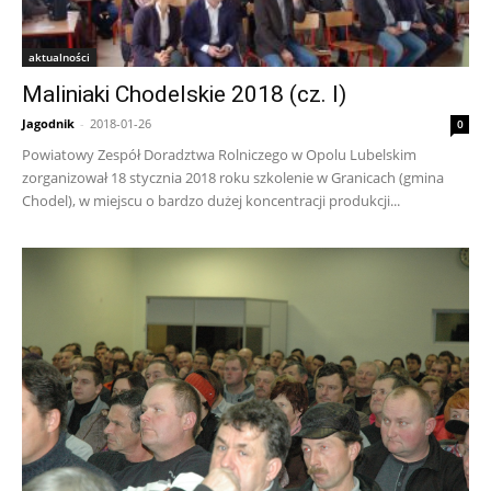
aktualności
Maliniaki Chodelskie 2018 (cz. I)
Jagodnik
-
2018-01-26
0
Powiatowy Zespół Doradztwa Rolniczego w Opolu Lubelskim
zorganizował 18 stycznia 2018 roku szkolenie w Granicach (gmina
Chodel), w miejscu o bardzo dużej koncentracji produkcji...