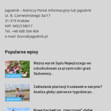
Jagodnik – Rolniczy Portal Informacyjny lub Jagodnik
ul. B. Czerwieńskiego 3a/17
31-319 Kraków
NIP: 9452158017
Tel.
+48 608 504 404
e-mail:
biuro@jagodnik.pl
Popularne wpisy
Ważny wyrok Sądu Najwyższego ws
odszkodowań za przymrozki i grad.
Sadownicy...
aktualności
Zakładanie plantacji truskawek w sierpniu?
Analiza gleby i pierwsze tygodnie po...
aktualności
Nowe borówki na „zmęczonej” glebie.