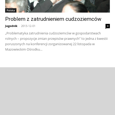
Polska
Problem z zatrudnieniem cudzoziemców
Jagodnik
-
2013-12-01
0
„Problematyka zatrudnienia cudzoziemców w gospodarstwach
rolnych – propozycje zmian przepisów prawnych” to jedna z kwestii
poruszonych na konferencji zorganizowanej 22 listopada w
Mazowieckim Ośrodku...