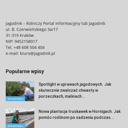
Jagodnik – Rolniczy Portal Informacyjny lub Jagodnik
ul. B. Czerwieńskiego 3a/17
31-319 Kraków
NIP: 9452158017
Tel.
+48 608 504 404
e-mail:
biuro@jagodnik.pl
Popularne wpisy
Spotlight w uprawach jagodowych. Jak
skutecznie zwalczać chwasty w
porzeczkach, malinach...
aktualności
Nowa plantacja truskawek w Hornigach. Jak
pomóc roślinom po sadzeniu podczas...
aktualności