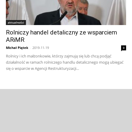
aktualności
Rolniczy handel detaliczny ze wsparciem
ARiMR
Michał Piątek
-
2019-11-19
0
Rolnicy i ich małżonkowie, którzy zajmują się lub chcą podjąć
działalność w ramach rolniczego handlu detalicznego mogą ubiegać
się o wsparcie w Agencji Restrukturyzacji...